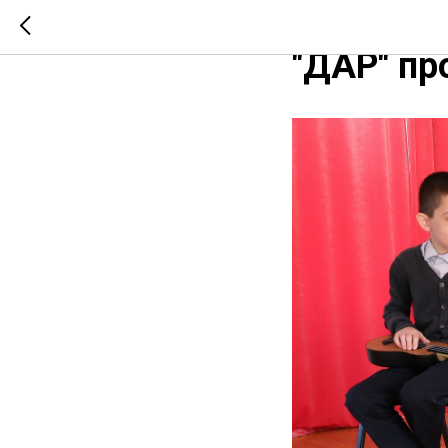
9 октябр
"ДАР" п