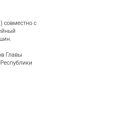
) совместно с
дейный
шин.
ов Главы
 Республики