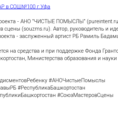
Р в СОШ№100 г.Уфа
оекта - АНО "ЧИСТЫЕ ПОМЫСЛЫ" (pureintent.ru
 сцены (souzms.ru). Автор, руководитель и и
роекта - заслуженный артист РБ Рамиль Бадам
тся на средства и при поддержке Фонда Грант
кортостан, Министерства образования и науки
дисментовРебенку #АНОЧистыеПомыслы
лавыРБ #РеспубликаБашкортостан
спубликиБашкортостан #СоюзМастеровСцены