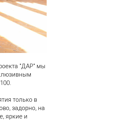
роекта "ДАР" мы
нклюзивным
100.
тия только в
во, задорно, на
, яркие и