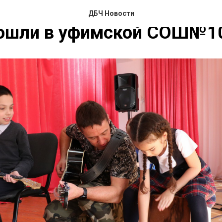
я 2023 года мероприятия 
ДБЧ Новости
рошли в уфимской СОШ№1