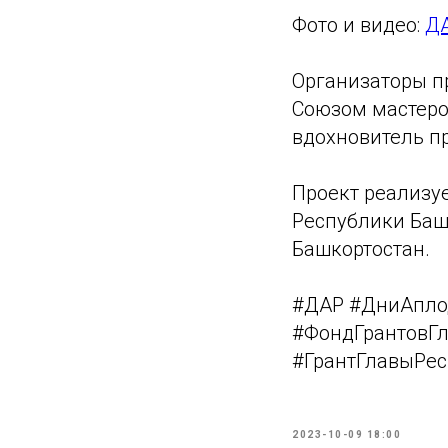
Фото и видео:
ДА
Организаторы пр
Союзом мастеров
вдохновитель п
Проект реализуе
Республики Баш
Башкортостан.
#ДАР #ДниАпло
#ФондГрантовГ
#ГрантГлавыРе
2023-10-09 18:00