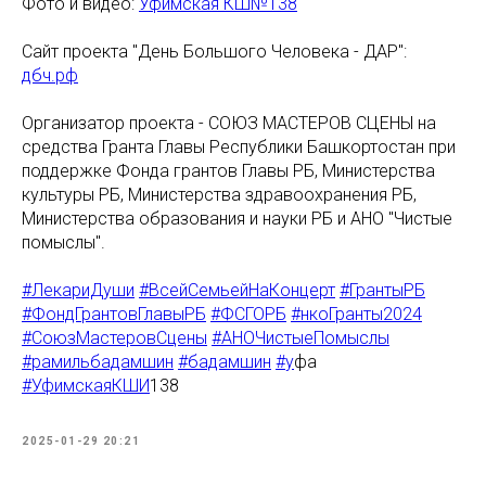
Фото и видео:
Уфимская КШ№138
Сайт проекта "День Большого Человека - ДАР":
дбч.рф
Организатор проекта - СОЮЗ МАСТЕРОВ СЦЕНЫ на
средства Гранта Главы Республики Башкортостан при
поддержке Фонда грантов Главы РБ, Министерства
культуры РБ, Министерства здравоохранения РБ,
Министерства образования и науки РБ и АНО "Чистые
помыслы".
#ЛекариДуши
#ВсейСемьейНаКонцерт
#ГрантыРБ
#ФондГрантовГлавыРБ
#ФСГОРБ
#нкоГранты2024
#СоюзМастеровСцены
#АНОЧистыеПомыслы
#рамильбадамшин
#бадамшин
#
у
фа
#УфимскаяКШИ
138
2025-01-29 20:21