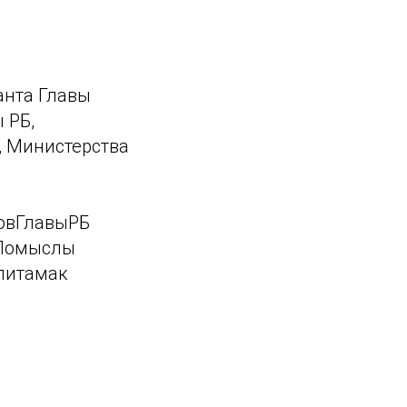
анта Главы
 РБ,
, Министерства
овГлавыРБ
еПомыслы
литамак