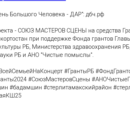
ень Большого Человека - ДАР": дбч.рф
оекта - СОЮЗ МАСТЕРОВ СЦЕНЫ на средства Гр
кортостан при поддержке Фонда грантов Главы
ультуры РБ, Министерства здравоохранения РБ
науки РБ и АНО "Чистые помыслы".
ВсейСемьейНаКонцерт #ГрантыРБ #ФондГрант
ранты2024 #СоюзМастеровСцены #АНОЧисты
ин #бадамшин #стерлитамакскийрайон #стер
каяКШ25