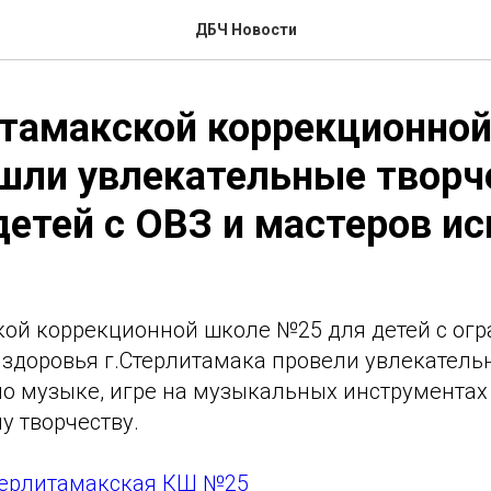
ДБЧ Новости
итамакской коррекционно
шли увлекательные творч
детей с ОВЗ и мастеров ис
кой коррекционной школе №25 для детей с о
здоровья г.Стерлитамака провели увлекатель
по музыке, игре на музыкальных инструментах
у творчеству.
ерлитамакская КШ №25