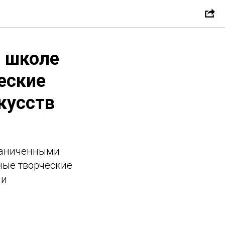
й школе
еские
кусств
граниченными
ные творческие
 и