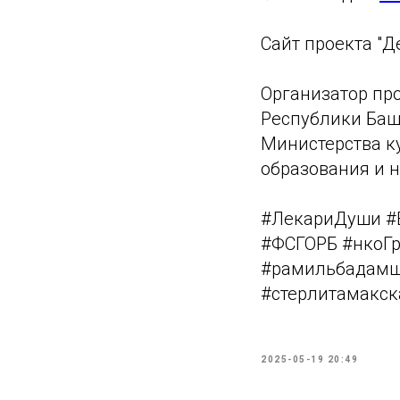
Сайт проекта "Д
Организатор пр
Республики Баш
Министерства к
образования и 
#ЛекариДуши #
#ФСГОРБ #нкоГ
#рамильбадамш
#стерлитамакс
2025-05-19 20:49