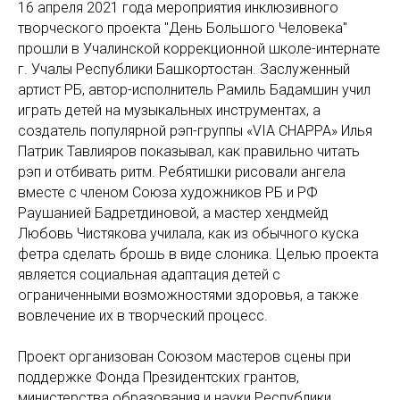
16 апреля 2021 года мероприятия инклюзивного
творческого проекта "День Большого Человека"
прошли в Учалинской коррекционной школе-интернате
г. Учалы Республики Башкортостан. Заслуженный
артист РБ, автор-исполнитель Рамиль Бадамшин учил
играть детей на музыкальных инструментах, а
создатель популярной рэп-группы «VIA CHAPPA» Илья
Патрик Тавлияров показывал, как правильно читать
рэп и отбивать ритм. Ребятишки рисовали ангела
вместе с членом Союза художников РБ и РФ
Раушанией Бадретдиновой, а мастер хендмейд
Любовь Чистякова училала, как из обычного куска
фетра сделать брошь в виде слоника. Целью проекта
является социальная адаптация детей с
ограниченными возможностями здоровья, а также
вовлечение их в творческий процесс.
Проект организован Союзом мастеров сцены при
поддержке Фонда Президентских грантов,
министерства образования и науки Республики