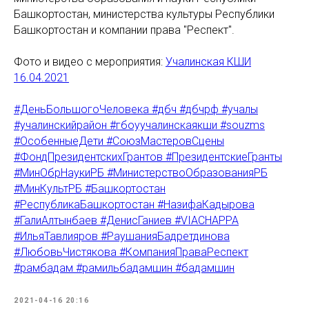
Башкортостан, министерства культуры Республики
Башкортостан и компании права "Респект".
Фото и видео с мероприятия:
Учалинская КШИ
16.04.2021
#ДеньБольшогоЧеловека #дбч #дбчрф #учалы
#учалинскийрайон #гбоуучалинскаякши #souzms
#ОсобенныеДети #СоюзМастеровСцены
#ФондПрезидентскихГрантов #ПрезидентскиеГранты
#МинОбрНаукиРБ #МинистерствоОбразованияРБ
#МинКультРБ #Башкортостан
#РеспубликаБашкортостан #НазифаКадырова
#ГалиАлтынбаев #ДенисГаниев #VIACHAPPA
#ИльяТавлияров #РаушанияБадретдинова
#ЛюбовьЧистякова #КомпанияПраваРеспект
#рамбадам #рамильбадамшин #бадамшин
2021-04-16 20:16