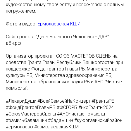
художественному творчеству и hande-made с полным
погружением.
Фото и видео:
Ермолаевская КШИ
Сайт проекта "День Большого Человека - ДАР":
дбч.рф
Организатор проекта - СОЮЗ МАСТЕРОВ СЦЕНЫ на
средства Гранта Главы Республики Башкортостан при
поддержке Фонда грантов Главы РБ, Министерства
культуры РБ, Министерства здравоохранения РБ,
Министерства образования и науки РБ и АНО "Чистые
помыслы".
#ЛекариДуши #ВсейСемьейНаКонцерт #ГрантыРБ
#ФондГрантовГлавыРБ #ФСГОРБ #нкоГранты2024
#СоюзМастеровСцены #АНОЧистыеПомыслы
#рамильбадамшин #бадамшин #куюргазинскийрайон
#ермолаево #ермолаевскаяКШИ