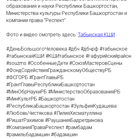
образования и науки Республики Башкортостан,
Министерства культуры Республики Башкортостан и
компании права "Респект".
Фото и видео смотреть здесь:
Табынская КШИ
#ДеньБольшогоЧеловека #дбч #дбчрф #табынское
#табынскаяКШИ #КШИтабынское #гафурийскийрайон
#souzms #ОсобенныеДети #СоюзМастеровСцены
#ФондСодействияГражданскомуОбществуРБ
#ФСГОРБ #ГрантГлавыРБ
#ГрантГлавыРеспубликиБашкортостан
#МинОбрНаукиРБ #МинистерствоОбразованияРБ
#МинКультРБ #Башкортостан
#РеспубликаБашкортостан #ЗульфияКудашева
#ЛюбовьЧистякова #ЛилияХисматуллина
#РишатРахимов #РаушанияБадретдинова
#КомпанияПраваРеспект #рамбадам
#рамильбадамшин #бадамшин