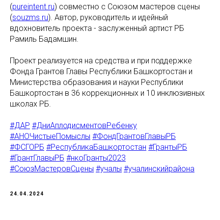
(
pureintent.ru
) совместно с Союзом мастеров сцены
(
souzms.ru
). Автор, руководитель и идейный
вдохновитель проекта - заслуженный артист РБ
Рамиль Бадамшин.
Проект реализуется на средства и при поддержке
Фонда Грантов Главы Республики Башкортостан и
Министерства образования и науки Республики
Башкортостан в 36 коррекционных и 10 инклюзивных
школах РБ.
#ДАР
#ДниАплодисментовРебенку
#АНОЧистыеПомыслы
#ФондГрантовГлавыРБ
#ФСГОРБ
#РеспубликаБашкортостан
#ГрантыРБ
#ГрантГлавыРБ
#нкоГранты2023
#СоюзМастеровСцены
#учалы
#учалинскийрайона
24.04.2024