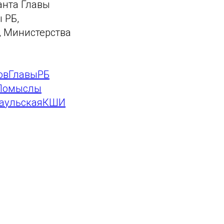
анта Главы
 РБ,
, Министерства
овГлавыРБ
Помыслы
аульскаяКШИ