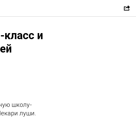
-класс и
тей
-
ную школу-
Лекари луши.