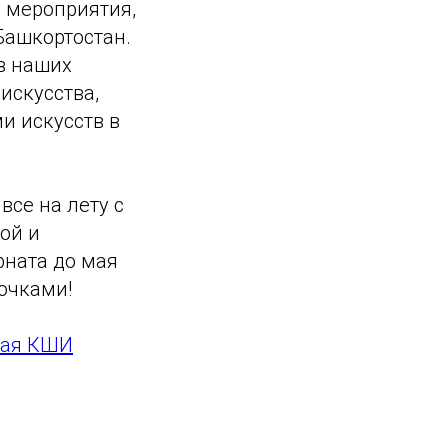
 мероприятия,
Башкортостан.
в наших
искусства,
и искусств в
все на лету с
ой и
ната до мая
очками!
кая КШИ