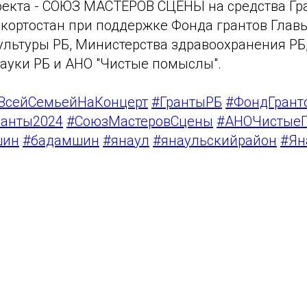
оекта - СОЮЗ МАСТЕРОВ СЦЕНЫ на средства Гр
кортостан при поддержке Фонда грантов Главы
ультуры РБ, Министерства здравоохранения РБ
науки РБ и АНО "Чистые помыслы".
ВсейСемьейНаКонцерт
#ГрантыРБ
#ФондГрант
ранты2024
#СоюзМастеровСцены
#АНОЧистые
шин
#бадамшин
#янаул
#янаульскийрайон
#Ян